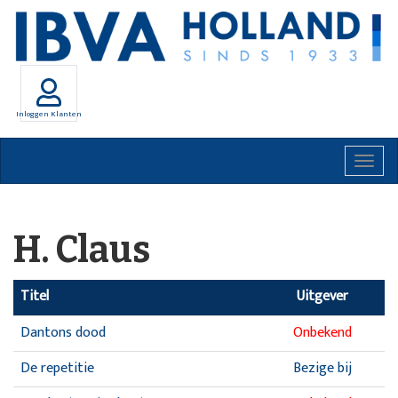
Inloggen Klanten
Togg
navig
H. Claus
Titel
Uitgever
Dantons dood
Onbekend
De repetitie
Bezige bij