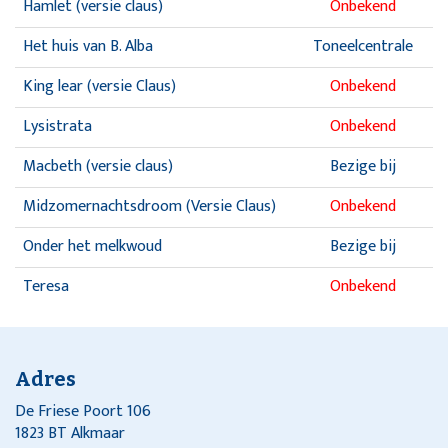
Hamlet (versie claus)
Onbekend
Het huis van B. Alba
Toneelcentrale
King lear (versie Claus)
Onbekend
Lysistrata
Onbekend
Macbeth (versie claus)
Bezige bij
Midzomernachtsdroom (Versie Claus)
Onbekend
Onder het melkwoud
Bezige bij
Teresa
Onbekend
Warm en koud
Onbekend
Woyzeck
Onbekend
Adres
De Friese Poort 106
1823 BT Alkmaar