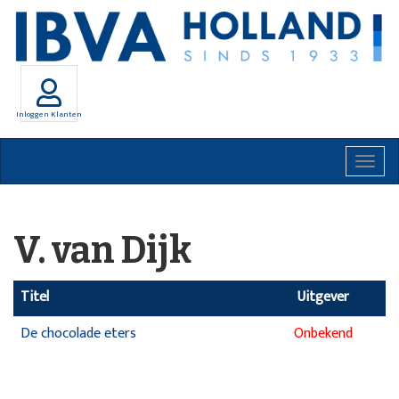
Inloggen Klanten
Togg
navig
V. van Dijk
Titel
Uitgever
De chocolade eters
Onbekend