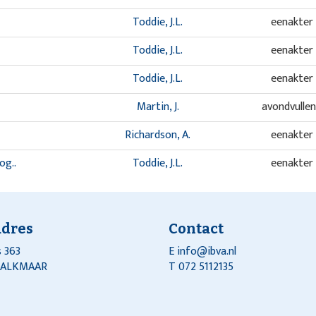
Toddie, J.L.
eenakter
Toddie, J.L.
eenakter
Toddie, J.L.
eenakter
Martin, J.
avondvulle
Richardson, A.
eenakter
og..
Toddie, J.L.
eenakter
adres
Contact
 363
E
info@ibva.nl
J ALKMAAR
T 072 5112135