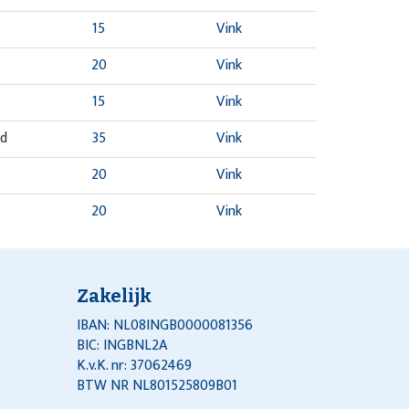
15
Vink
20
Vink
15
Vink
nd
35
Vink
20
Vink
20
Vink
Zakelijk
IBAN: NL08INGB0000081356
BIC: INGBNL2A
K.v.K. nr: 37062469
BTW NR NL801525809B01