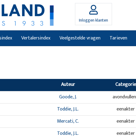
Inloggen klanten
sindex
Vertalersindex
Veelgestelde vragen
Tarieven
Auteur
Categorie
Goode, J.
avondvulle
Toddie, J.L.
eenakter
Mercati, C.
eenakter
Toddie, J.L.
eenakter