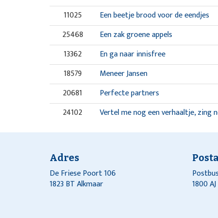
11025
Een beetje brood voor de eendjes
25468
Een zak groene appels
13362
En ga naar innisfree
18579
Meneer Jansen
20681
Perfecte partners
24102
Vertel me nog een verhaaltje, zing n
Adres
Post
De Friese Poort 106
Postbus
1823 BT Alkmaar
1800 A