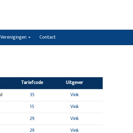
Verenigingen
Contact
Tariefcode
Uitgever
nd
35
Vink
15
Vink
29
Vink
29
Vink