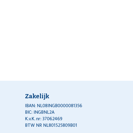
Zakelijk
IBAN: NL08INGB0000081356
BIC: INGBNL2A
K.v.K. nr: 37062469
BTW NR NL801525809B01