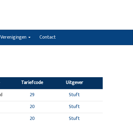
Verenigingen
Contact
Tariefcode
Uitgever
nd
29
Stuft
20
Stuft
20
Stuft