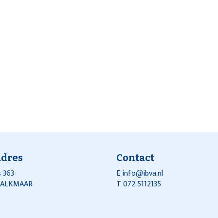
adres
Contact
 363
E
info@ibva.nl
J ALKMAAR
T 072 5112135