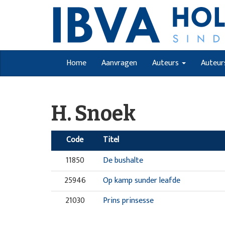
Home
Aanvragen
Auteurs
Auteur
H. Snoek
Code
Titel
11850
De bushalte
25946
Op kamp sunder leafde
21030
Prins prinsesse