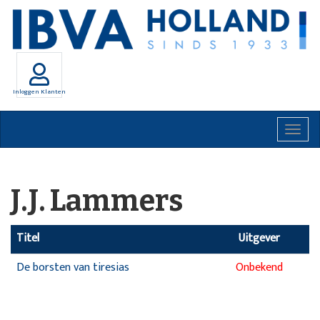
Inloggen Klanten
Togg
navig
J.J. Lammers
Titel
Uitgever
De borsten van tiresias
Onbekend