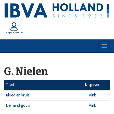
Inloggen Klanten
Togg
navig
G. Nielen
Titel
Uitgever
Bloed en kruis
Vink
De hand god's
Vink