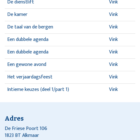
De dienstlift
Vink
De kamer
Vink
De taal van de bergen
Vink
Een dubbele agenda
Vink
Een dubbele agenda
Vink
Een gewone avond
Vink
Het verjaardagsfeest
Vink
Intieme keuzes (deel 1/part 1)
Vink
Intieme keuzes (deel 1/part 2)
Vink
Intieme keuzes (deel 2/part 1)
Vink
Adres
Intieme keuzes (deel 2/part 2)
Vink
De Friese Poort 106
1823 BT Alkmaar
Komt wel weer goed, schatje
Vink