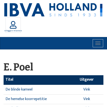
Inloggen Klanten
Togg
navig
E. Poel
Titel
Uitgever
De blinde kameel
Vink
De hemelse koorrepetitie
Vink