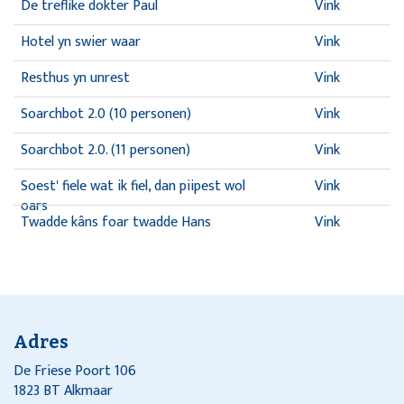
De treflike dokter Paul
Vink
Hotel yn swier waar
Vink
Resthus yn unrest
Vink
Soarchbot 2.0 (10 personen)
Vink
Soarchbot 2.0. (11 personen)
Vink
Soest' fiele wat ik fiel, dan piipest wol
Vink
oars
Twadde kâns foar twadde Hans
Vink
Adres
De Friese Poort 106
1823 BT Alkmaar