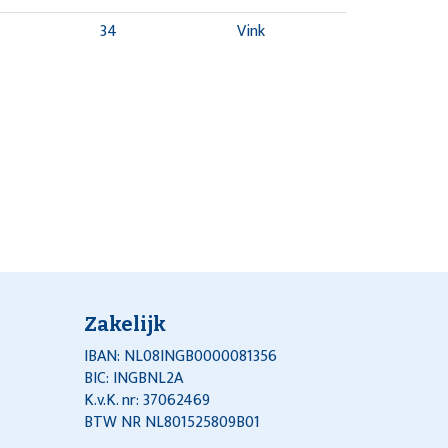
34
Vink
Zakelijk
IBAN: NL08INGB0000081356
BIC: INGBNL2A
K.v.K. nr: 37062469
BTW NR NL801525809B01