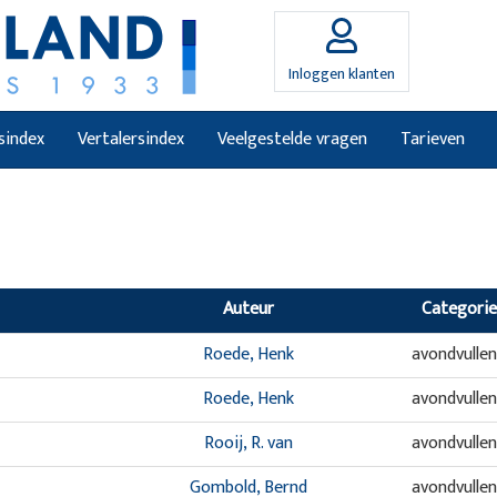
Inloggen klanten
sindex
Vertalersindex
Veelgestelde vragen
Tarieven
Auteur
Categorie
Roede, Henk
avondvulle
Roede, Henk
avondvulle
Rooij, R. van
avondvulle
Gombold, Bernd
avondvulle