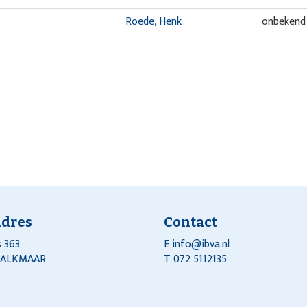
Roede, Henk
onbekend
adres
Contact
 363
E
info@ibva.nl
J ALKMAAR
T 072 5112135