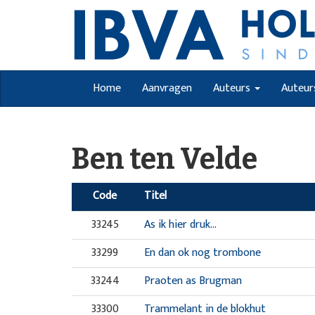
Home
Aanvragen
Auteurs
Auteur
Ben ten Velde
Code
Titel
33245
As ik hier druk...
33299
En dan ok nog trombone
33244
Praoten as Brugman
33300
Trammelant in de blokhut