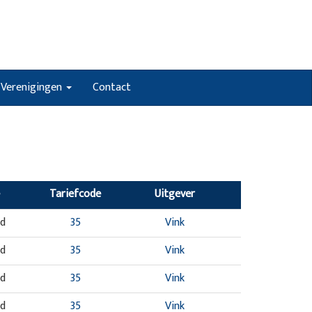
Verenigingen
Contact
Tariefcode
Uitgever
nd
35
Vink
nd
35
Vink
nd
35
Vink
nd
35
Vink