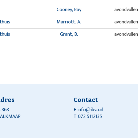
Cooney, Ray
avondvulle
thuis
Marriott, A.
avondvulle
thuis
Grant, B.
avondvulle
adres
Contact
 363
E
info@ibva.nl
J ALKMAAR
T 072 5112135