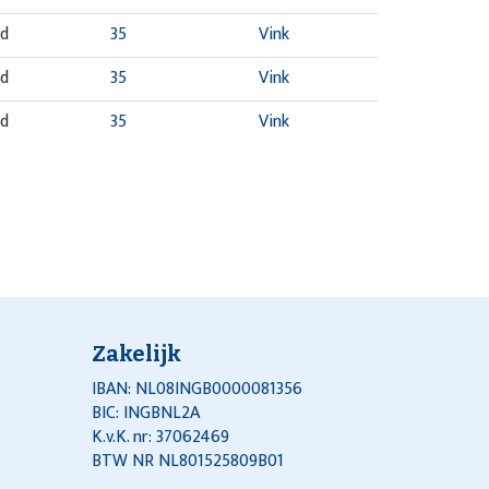
nd
35
Vink
nd
35
Vink
nd
35
Vink
Zakelijk
IBAN: NL08INGB0000081356
BIC: INGBNL2A
K.v.K. nr: 37062469
BTW NR NL801525809B01