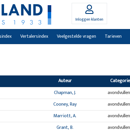
Inloggen klanten
sindex
Vertalersindex
Veelgestelde vragen
Tarieven
Auteur
Categorie
Chapman, J.
avondvulle
Cooney, Ray
avondvulle
Marriott, A.
avondvulle
Grant, B.
avondvulle