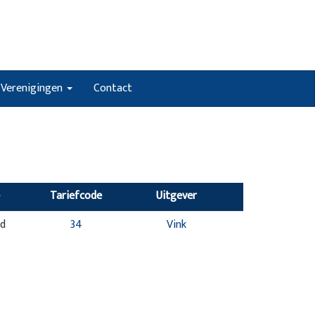
Verenigingen
Contact
Tariefcode
Uitgever
nd
34
Vink