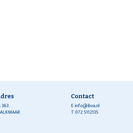
adres
Contact
 363
E
info@ibva.nl
J ALKMAAR
T 072 5112135