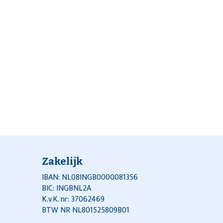
Zakelijk
IBAN: NL08INGB0000081356
BIC: INGBNL2A
K.v.K. nr: 37062469
BTW NR NL801525809B01