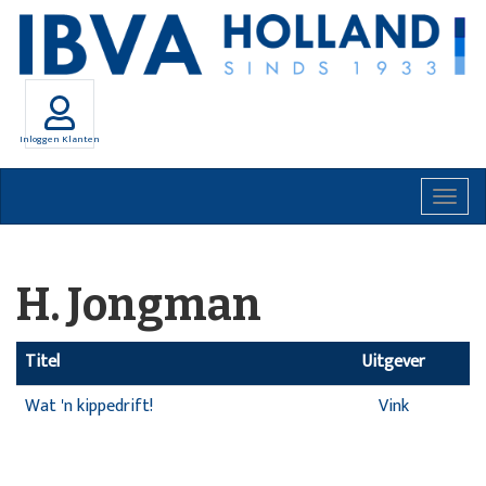
Inloggen Klanten
Togg
navig
H. Jongman
Titel
Uitgever
Wat 'n kippedrift!
Vink