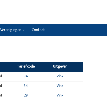
Verenigingen
Contact
Tariefcode
Uitgever
nd
34
Vink
nd
34
Vink
nd
29
Vink