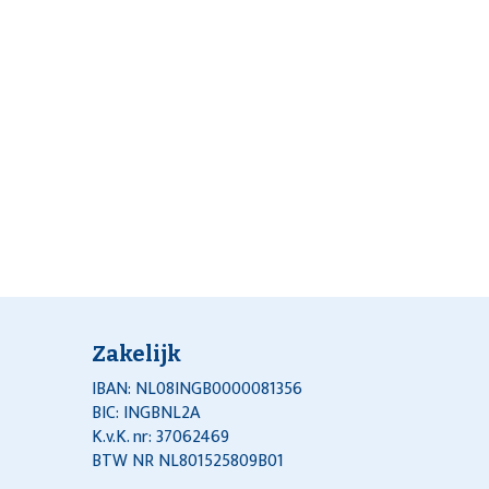
Zakelijk
IBAN: NL08INGB0000081356
BIC: INGBNL2A
K.v.K. nr: 37062469
BTW NR NL801525809B01