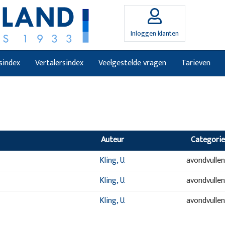
Inloggen klanten
sindex
Vertalersindex
Veelgestelde vragen
Tarieven
Auteur
Categorie
Kling, U.
avondvulle
Kling, U.
avondvulle
Kling, U.
avondvulle