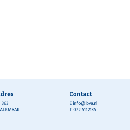
adres
Contact
 363
E
info@ibva.nl
J ALKMAAR
T 072 5112135