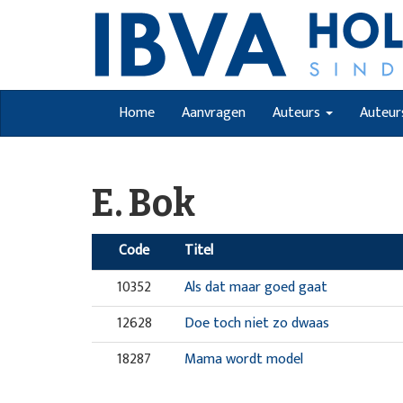
Home
Aanvragen
Auteurs
Auteur
E. Bok
Code
Titel
10352
Als dat maar goed gaat
12628
Doe toch niet zo dwaas
18287
Mama wordt model