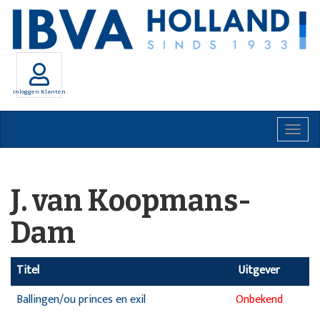
Inloggen Klanten
Togg
navig
J. van Koopmans-
Dam
Titel
Uitgever
Ballingen/ou princes en exil
Onbekend