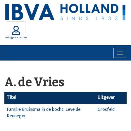
Inloggen Klanten
Togg
navig
A. de Vries
Titel
Uitgever
Familie Bruinsma in de bocht: Leve de
Grosfeld
Keunegin