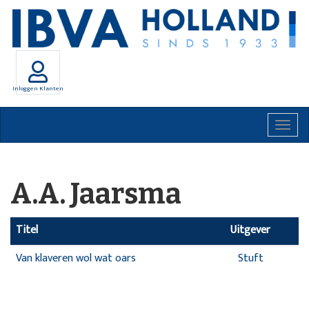
Inloggen Klanten
Togg
navig
A.A. Jaarsma
Titel
Uitgever
Van klaveren wol wat oars
Stuft