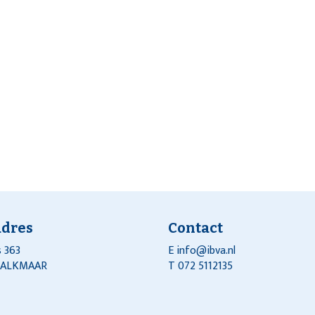
adres
Contact
 363
E
info@ibva.nl
J ALKMAAR
T 072 5112135