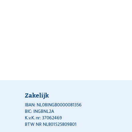
Zakelijk
IBAN: NL08INGB0000081356
BIC: INGBNL2A
K.v.K. nr: 37062469
BTW NR NL801525809B01