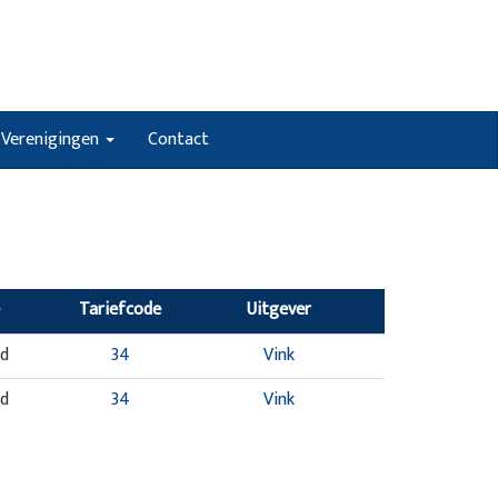
Verenigingen
Contact
Tariefcode
Uitgever
nd
34
Vink
nd
34
Vink