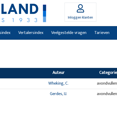
Inloggen klanten
sindex
Vertalersindex
Veelgestelde vragen
Tarieven
Auteur
Categorie
Wheking, C.
avondvulle
Gerdes, U.
avondvulle