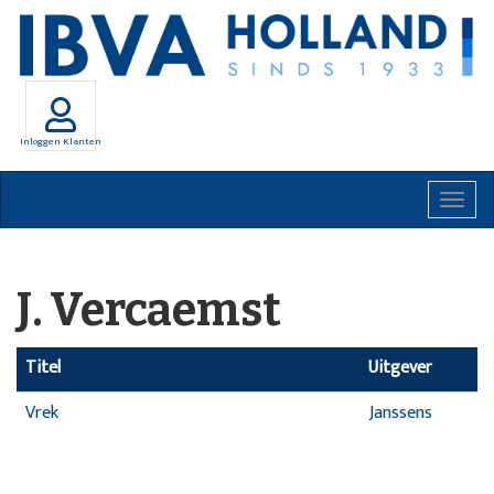
Inloggen Klanten
Togg
navig
J. Vercaemst
Titel
Uitgever
Vrek
Janssens