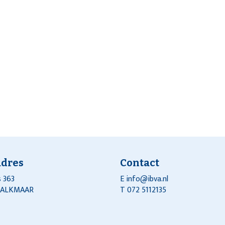
adres
Contact
 363
E
info@ibva.nl
J ALKMAAR
T 072 5112135