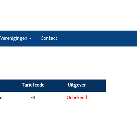
Verenigingen
Contact
Tariefcode
Uitgever
nd
34
Onbekend