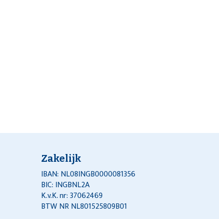
Zakelijk
IBAN: NL08INGB0000081356
BIC: INGBNL2A
K.v.K. nr: 37062469
BTW NR NL801525809B01