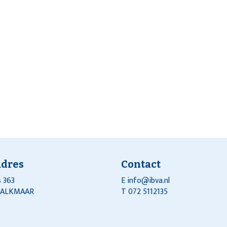
adres
Contact
 363
E
info@ibva.nl
J ALKMAAR
T 072 5112135