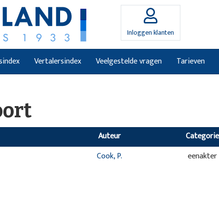
Inloggen klanten
sindex
Vertalersindex
Veelgestelde vragen
Tarieven
oort
Auteur
Categorie
Cook, P.
eenakter