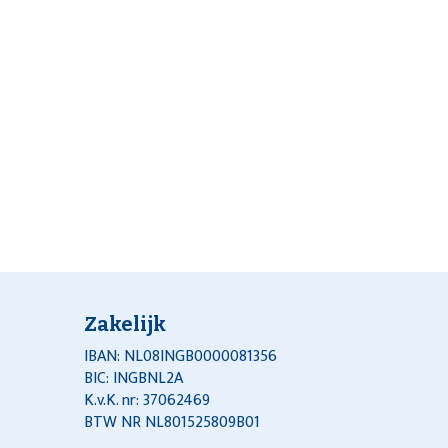
Zakelijk
IBAN: NL08INGB0000081356
BIC: INGBNL2A
K.v.K. nr: 37062469
BTW NR NL801525809B01