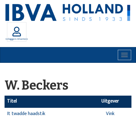
Inloggen Klanten
Togg
navig
W. Beckers
Titel
Uitgever
It twadde haadstik
Vink