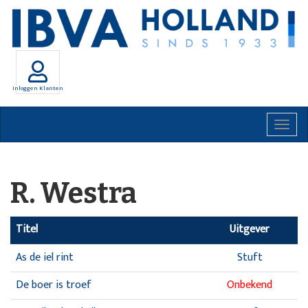
Inloggen Klanten
Togg
navig
R. Westra
Titel
Uitgever
As de iel rint
Stuft
De boer is troef
Onbekend