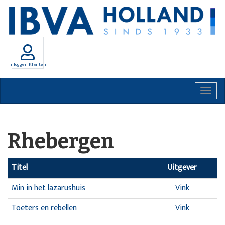
Inloggen Klanten
Togg
navig
Rhebergen
Titel
Uitgever
Min in het lazarushuis
Vink
Toeters en rebellen
Vink