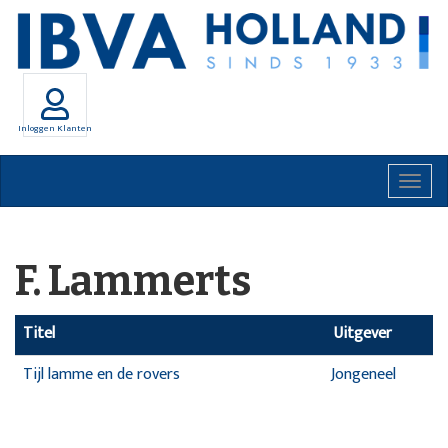
Inloggen Klanten
Togg
navig
F. Lammerts
Titel
Uitgever
Tijl lamme en de rovers
Jongeneel