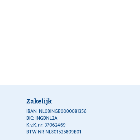
Zakelijk
IBAN: NL08INGB0000081356
BIC: INGBNL2A
K.v.K. nr: 37062469
BTW NR NL801525809B01