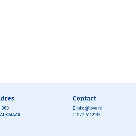
adres
Contact
 363
E
info@ibva.nl
J ALKMAAR
T 072 5112135