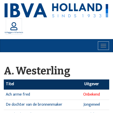
Inloggen Klanten
Togg
navig
A. Westerling
Titel
Uitgever
Ach arme fred
Onbekend
De dochter van de bronnenmaker
Jongeneel