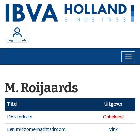
Inloggen Klanten
Togg
navig
M. Roijaards
Titel
Uitgever
De sterkste
Onbekend
Een midzomernachtsdroom
Vink