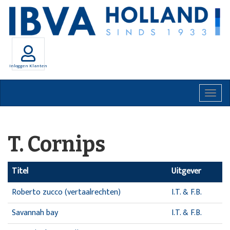
Inloggen Klanten
Togg
navig
T. Cornips
Titel
Uitgever
Roberto zucco (vertaalrechten)
I.T. & F.B.
Savannah bay
I.T. & F.B.