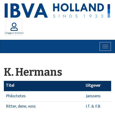
Inloggen Klanten
Togg
navig
K. Hermans
Titel
Uitgever
Philoctetes
Janssens
Ritter, dene, voss
I.T. & F.B.