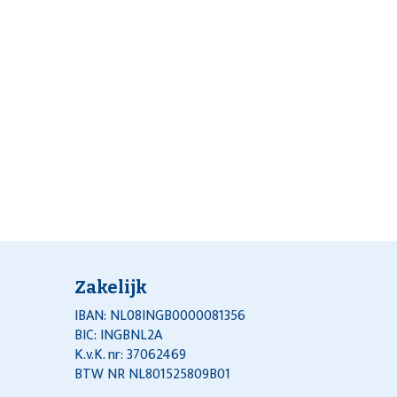
Zakelijk
IBAN: NL08INGB0000081356
BIC: INGBNL2A
K.v.K. nr: 37062469
BTW NR NL801525809B01