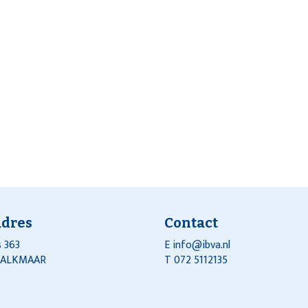
adres
Contact
 363
E
info@ibva.nl
J ALKMAAR
T 072 5112135