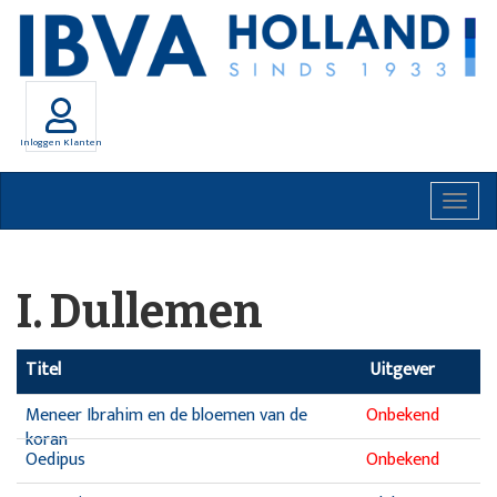
Inloggen Klanten
Togg
navig
I. Dullemen
Titel
Uitgever
Meneer Ibrahim en de bloemen van de
Onbekend
koran
Oedipus
Onbekend