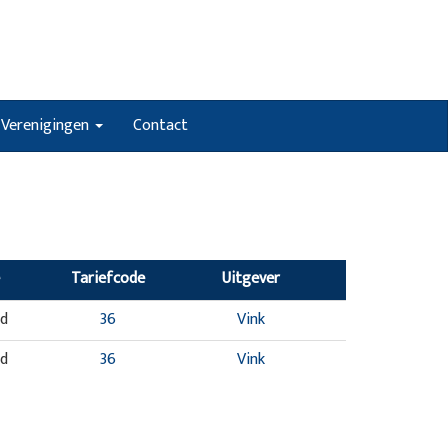
Verenigingen
Contact
Tariefcode
Uitgever
nd
36
Vink
nd
36
Vink