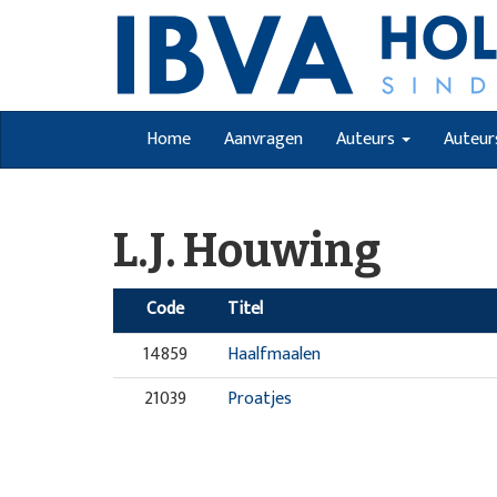
Home
Aanvragen
Auteurs
Auteur
L.J. Houwing
Code
Titel
14859
Haalfmaalen
21039
Proatjes