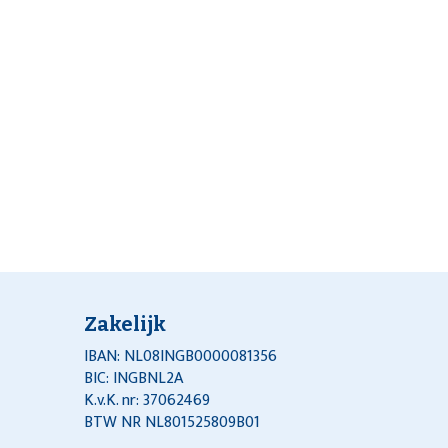
Zakelijk
IBAN: NL08INGB0000081356
BIC: INGBNL2A
K.v.K. nr: 37062469
BTW NR NL801525809B01