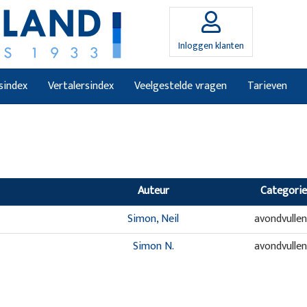
Inloggen klanten
sindex
Vertalersindex
Veelgestelde vragen
Tarieven
Auteur
Categorie
Simon, Neil
avondvulle
Simon N.
avondvulle