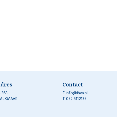
adres
Contact
 363
E
info@ibva.nl
J ALKMAAR
T 072 5112135