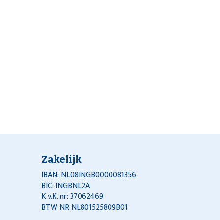
Zakelijk
IBAN: NL08INGB0000081356
BIC: INGBNL2A
K.v.K. nr: 37062469
BTW NR NL801525809B01