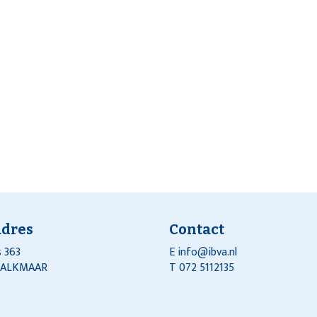
adres
Contact
 363
E
info@ibva.nl
J ALKMAAR
T 072 5112135