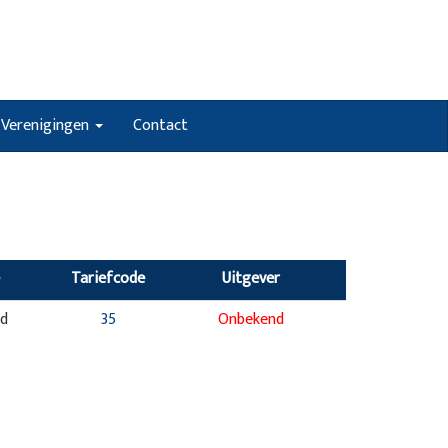
Verenigingen
Contact
Tariefcode
Uitgever
nd
35
Onbekend