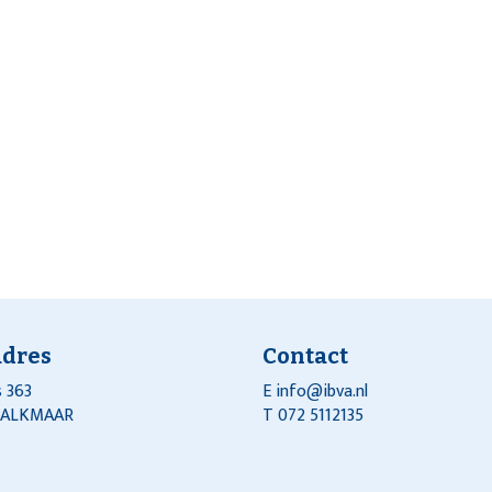
adres
Contact
 363
E
info@ibva.nl
J ALKMAAR
T 072 5112135