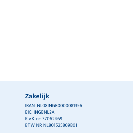
Zakelijk
IBAN: NL08INGB0000081356
BIC: INGBNL2A
K.v.K. nr: 37062469
BTW NR NL801525809B01