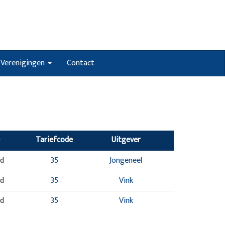
Verenigingen
Contact
Tariefcode
Uitgever
nd
35
Jongeneel
nd
35
Vink
nd
35
Vink