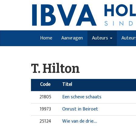
Home
Aanvragen
Auteurs
Auteur
T. Hilton
Code
Titel
21805
Een scheve schaats
19973
Onrust in Beiroet
25124
Wie van de drie....