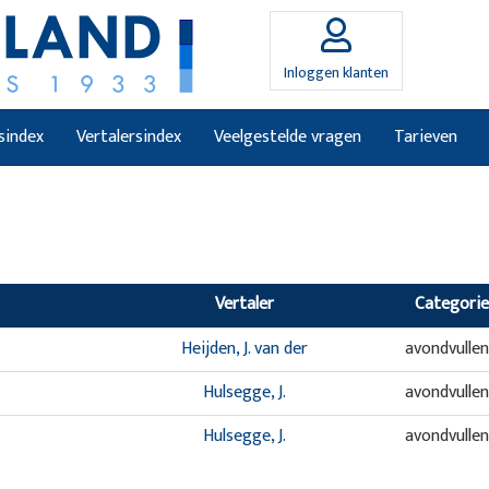
Inloggen klanten
sindex
Vertalersindex
Veelgestelde vragen
Tarieven
Vertaler
Categorie
Heijden, J. van der
avondvulle
Hulsegge, J.
avondvulle
Hulsegge, J.
avondvulle