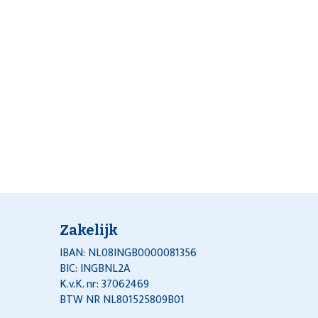
Zakelijk
IBAN: NL08INGB0000081356
BIC: INGBNL2A
K.v.K. nr: 37062469
BTW NR NL801525809B01