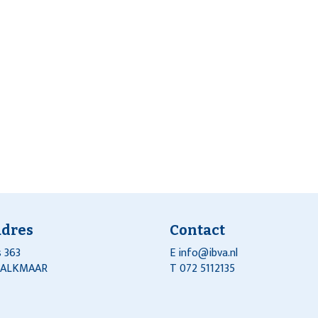
adres
Contact
 363
E
info@ibva.nl
J ALKMAAR
T 072 5112135