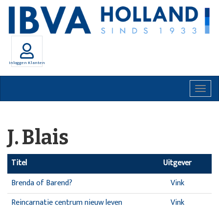
Inloggen Klanten
Togg
navig
J. Blais
Titel
Uitgever
Brenda of Barend?
Vink
Reincarnatie centrum nieuw leven
Vink