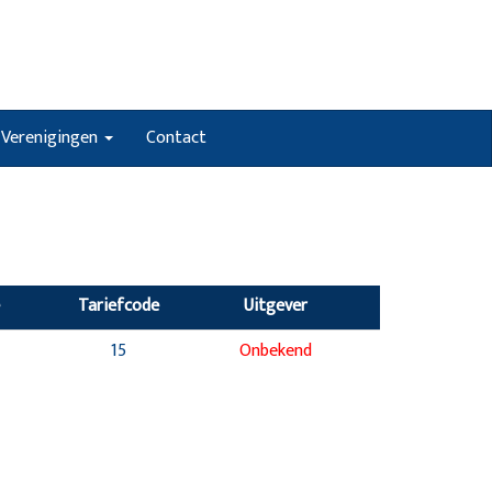
Verenigingen
Contact
Tariefcode
Uitgever
15
Onbekend