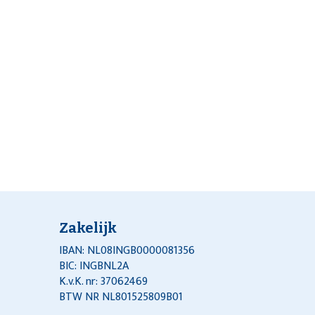
Zakelijk
IBAN: NL08INGB0000081356
BIC: INGBNL2A
K.v.K. nr: 37062469
BTW NR NL801525809B01