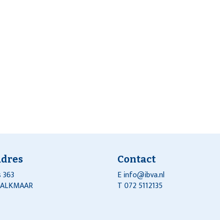
adres
Contact
 363
E
info@ibva.nl
J ALKMAAR
T 072 5112135