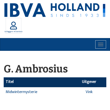
Inloggen Klanten
Togg
navig
G. Ambrosius
Titel
Uitgever
Midwintermysterie
Vink