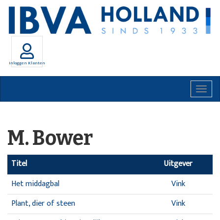
Inloggen Klanten
Togg
navig
M. Bower
Titel
Uitgever
Het middagbal
Vink
Plant, dier of steen
Vink