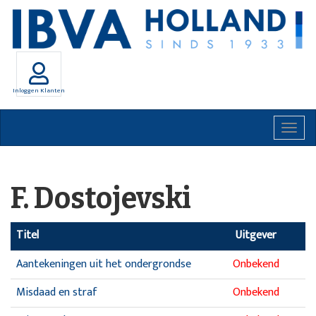
Inloggen Klanten
Togg
navig
F. Dostojevski
Titel
Uitgever
Aantekeningen uit het ondergrondse
Onbekend
Misdaad en straf
Onbekend