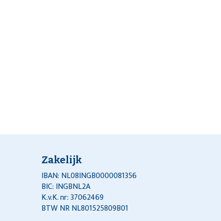
Zakelijk
IBAN: NL08INGB0000081356
BIC: INGBNL2A
K.v.K. nr: 37062469
BTW NR NL801525809B01