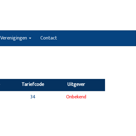
Verenigingen
Contact
Tariefcode
Uitgever
34
Onbekend