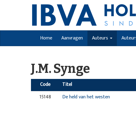
Home
Aanvragen
Auteurs
Auteur
J.M. Synge
Code
Titel
15148
De held van het westen