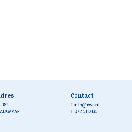
adres
Contact
 363
E
info@ibva.nl
J ALKMAAR
T 072 5112135