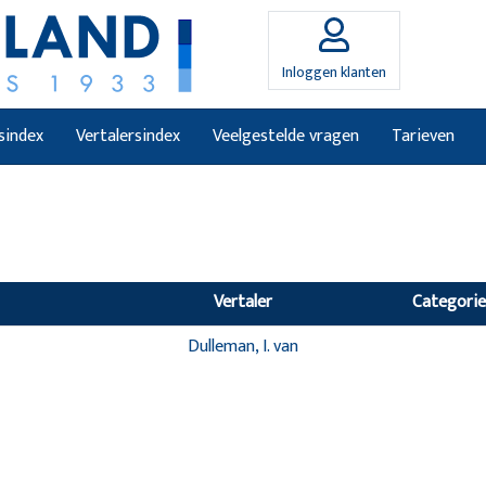
Inloggen klanten
sindex
Vertalersindex
Veelgestelde vragen
Tarieven
Vertaler
Categorie
Dulleman, I. van