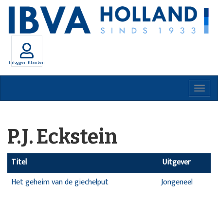
Inloggen Klanten
Togg
navig
P.J. Eckstein
Titel
Uitgever
Het geheim van de giechelput
Jongeneel