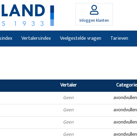
Inloggen klanten
sindex
Vertalersindex
Veelgestelde vragen
Tarieven
Vertaler
Categorie
Geen
avondvulle
Geen
avondvulle
Geen
avondvulle
Geen
avondvulle