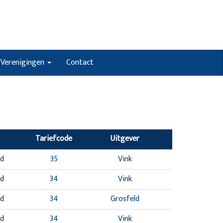
Verenigingen
Contact
Tariefcode
Uitgever
nd
35
Vink
nd
34
Vink
nd
34
Grosfeld
nd
34
Vink