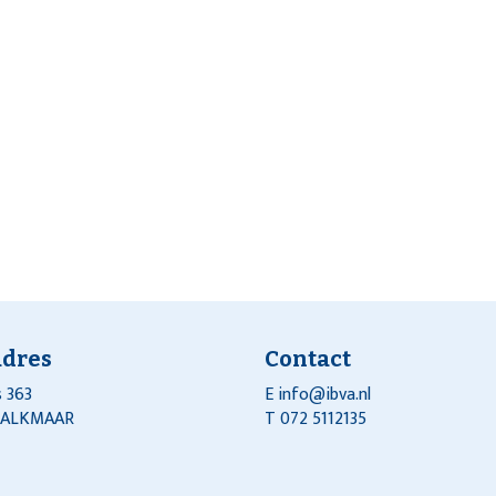
adres
Contact
 363
E
info@ibva.nl
J ALKMAAR
T 072 5112135