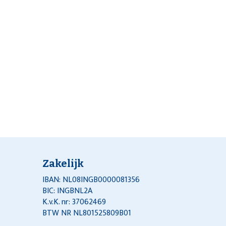
Zakelijk
IBAN: NL08INGB0000081356
BIC: INGBNL2A
K.v.K. nr: 37062469
BTW NR NL801525809B01