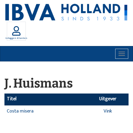
Inloggen Klanten
Togg
navig
J. Huismans
Titel
Uitgever
Costa misera
Vink