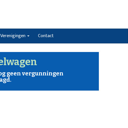
Verenigingen
Contact
elwagen
nog geen vergunningen
agd.