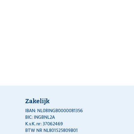
Zakelijk
IBAN: NL08INGB0000081356
BIC: INGBNL2A
K.v.K. nr: 37062469
BTW NR NL801525809B01