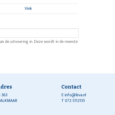
Vink
an de uitvoering in. Deze wordt in de meeste
adres
Contact
 363
E
info@ibva.nl
J ALKMAAR
T 072 5112135