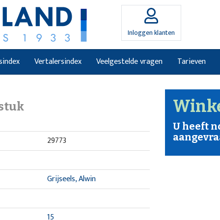
Inloggen klanten
sindex
Vertalersindex
Veelgestelde vragen
Tarieven
Wink
stuk
U heeft 
aangevra
29773
Grijseels, Alwin
15