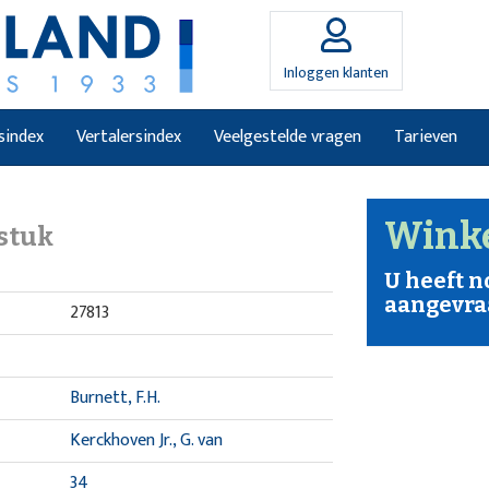
Inloggen klanten
sindex
Vertalersindex
Veelgestelde vragen
Tarieven
Wink
stuk
U heeft 
aangevra
27813
Burnett, F.H.
Kerckhoven Jr., G. van
34