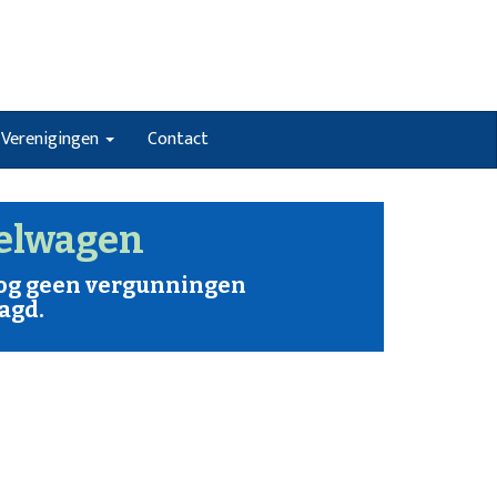
Verenigingen
Contact
elwagen
nog geen vergunningen
agd.