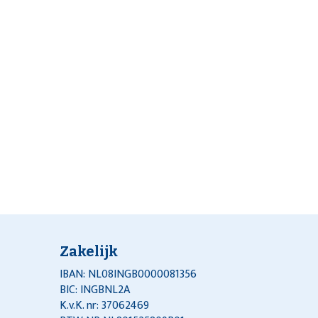
Zakelijk
IBAN: NL08INGB0000081356
BIC: INGBNL2A
K.v.K. nr: 37062469