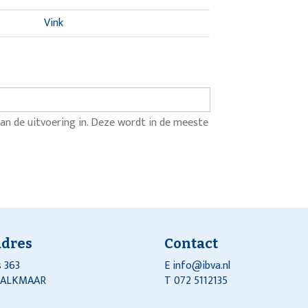
Vink
an de uitvoering in. Deze wordt in de meeste
adres
Contact
 363
E
info@ibva.nl
J ALKMAAR
T 072 5112135