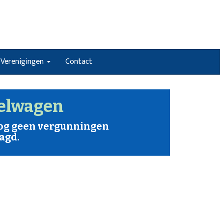
Verenigingen
Contact
elwagen
nog geen vergunningen
agd.