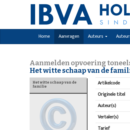
Home
Aanvragen
Auteurs
Auteur
Aanmelden opvoering toneel
Het witte schaap van de famil
Artikelcode
Het witte schaap van de
familie
Originele titel
Auteur(s)
Vertaler(s)
Tarief