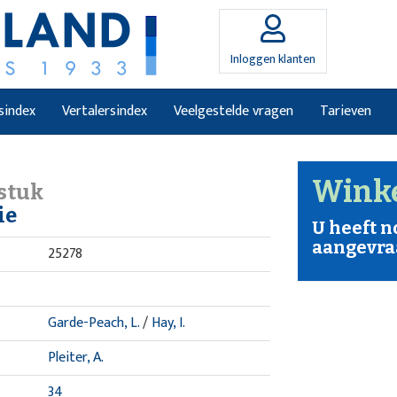
Inloggen klanten
sindex
Vertalersindex
Veelgestelde vragen
Tarieven
Wink
stuk
ie
U heeft 
aangevra
25278
Garde-Peach, L.
/
Hay, I.
Pleiter, A.
34