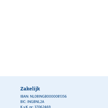
Zakelijk
IBAN: NL08INGB0000081356
BIC: INGBNL2A
K.v.K. nr: 37062469