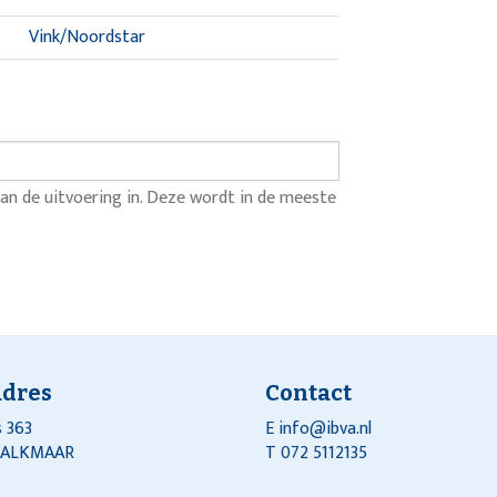
Vink/Noordstar
an de uitvoering in. Deze wordt in de meeste
adres
Contact
 363
E
info@ibva.nl
J ALKMAAR
T 072 5112135