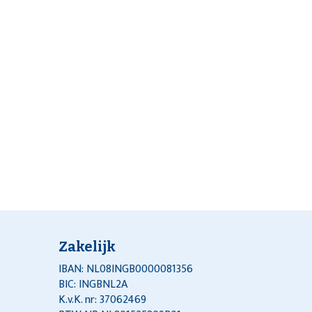
Zakelijk
IBAN: NL08INGB0000081356
BIC: INGBNL2A
K.v.K. nr: 37062469