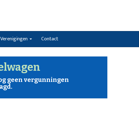
Verenigingen
Contact
elwagen
nog geen vergunningen
agd.