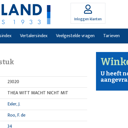
Inloggen klanten
sindex
Vertalersindex
Veelgestelde vragen
Tarieven
Wink
stuk
U heeft 
aangevra
23020
THEA WITT MACHT NICHT MIT
Exler, J.
Roo, F. de
34