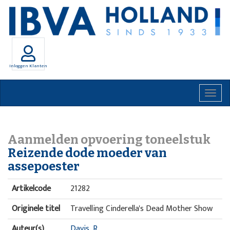
Inloggen Klanten
Togg
navig
Aanmelden opvoering toneelstuk
Reizende dode moeder van
assepoester
Artikelcode
21282
Originele titel
Travelling Cinderella's Dead Mother Show
Auteur(s)
Davis, R.