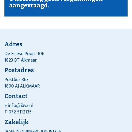
aangevraagd.
Adres
De Friese Poort 106
1823 BT Alkmaar
Postadres
Postbus 363
1800 AJ ALKMAAR
Contact
E
info@ibva.nl
T 072 5112135
Zakelijk
IBAN: NL08INGB0000081356